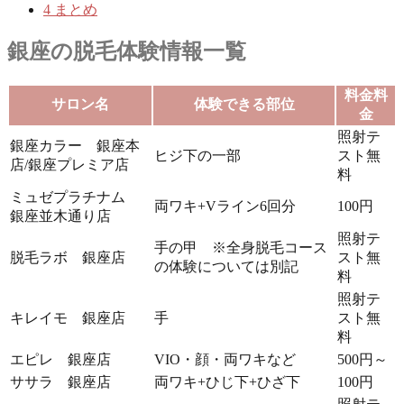
4
まとめ
銀座の脱毛体験情報一覧
料金料
サロン名
体験できる部位
金
照射テ
銀座カラー 銀座本
ヒジ下の一部
スト無
店/銀座プレミア店
料
ミュゼプラチナム
両ワキ+Vライン6回分
100円
銀座並木通り店
照射テ
手の甲 ※全身脱毛コース
脱毛ラボ 銀座店
スト無
の体験については別記
料
照射テ
キレイモ 銀座店
手
スト無
料
エピレ 銀座店
VIO・顔・両ワキなど
500円～
ササラ 銀座店
両ワキ+ひじ下+ひざ下
100円