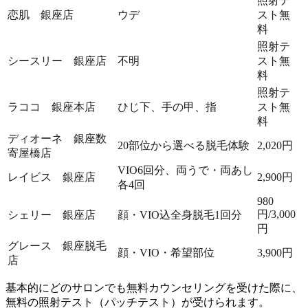
照射テ
恋肌 銀座店
ウデ
スト無
料
照射テ
シースリー 銀座店
不明
スト無
料
照射テ
ラココ 銀座本店
ひじ下、手の甲、指
スト無
料
ディオーネ 銀座数
20部位から選べる脱毛体験
2,020円
寄屋橋店
VIO6回分、両うで・両あし
レイビス 銀座店
2,900円
各4回
980
円/3,000
シェリー 銀座店
顔・VIO込全身脱毛1回分
円
グレース 銀座脱毛
顔・VIO・希望部位
3,900円
店
基本的にどのサロンでも無料カウンセリングを受けた際に、
無料の照射テスト（パッチテスト）が受けられます。