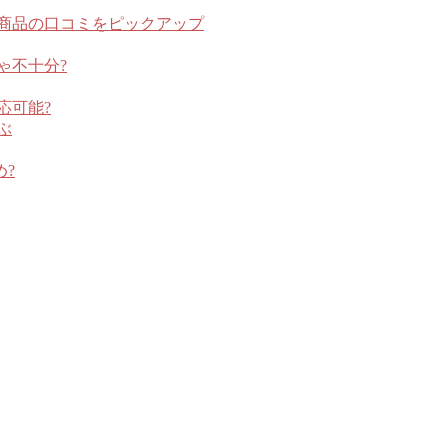
商品の口コミをピックアップ
ゃ不十分?
応可能?
ぶ
め?