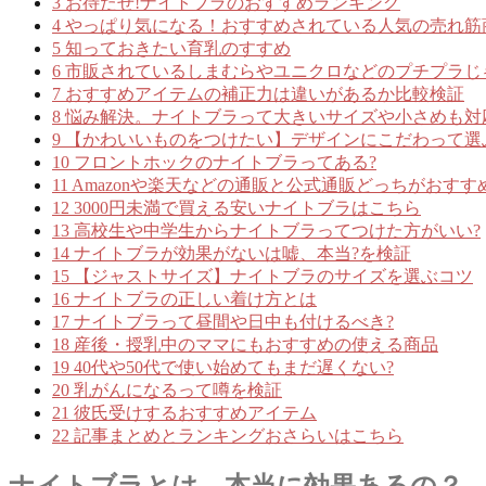
3
お待たせ!ナイトブラのおすすめランキング
4
やっぱり気になる！おすすめされている人気の売れ筋
5
知っておきたい育乳のすすめ
6
市販されているしまむらやユニクロなどのプチプラじ
7
おすすめアイテムの補正力は違いがあるか比較検証
8
悩み解決。ナイトブラって大きいサイズや小さめも対
9
【かわいいものをつけたい】デザインにこだわって選
10
フロントホックのナイトブラってある?
11
Amazonや楽天などの通販と公式通販どっちがおすす
12
3000円未満で買える安いナイトブラはこちら
13
高校生や中学生からナイトブラってつけた方がいい?
14
ナイトブラが効果がないは嘘、本当?を検証
15
【ジャストサイズ】ナイトブラのサイズを選ぶコツ
16
ナイトブラの正しい着け方とは
17
ナイトブラって昼間や日中も付けるべき?
18
産後・授乳中のママにもおすすめの使える商品
19
40代や50代で使い始めてもまだ遅くない?
20
乳がんになるって噂を検証
21
彼氏受けするおすすめアイテム
22
記事まとめとランキングおさらいはこちら