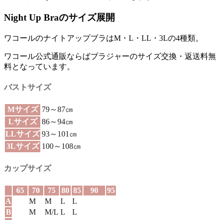
Night Up Braのサイズ展開
ワコールのナイトアップブラは
M・L・LL・3Lの4種類
。
ワコール公式通販ならばブラジャーのサイズ交換・返送料無
料
となっています。
バストサイズ
Mサイズ
79～87㎝
Lサイズ
86～94㎝
LLサイズ
93～101㎝
3Lサイズ
100～108㎝
カップサイズ
65
70
75
80
85
90
95
A
M
M
L
L
B
M
M/L
L
L