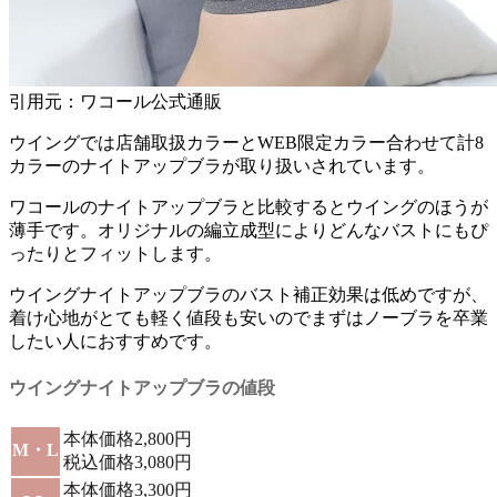
引用元：ワコール公式通販
ウイングでは店舗取扱カラーとWEB限定カラー合わせて
計8
カラー
のナイトアップブラが取り扱いされています。
ワコールのナイトアップブラと比較するとウイングのほうが
薄手
です。オリジナルの編立成型によりどんなバストにもぴ
ったりとフィットします。
ウイングナイトアップブラのバスト補正効果は低めですが、
着け心地がとても軽く値段も安いのでまずは
ノーブラを卒業
したい人におすすめ
です。
ウイングナイトアップブラの値段
本体価格2,800円
M・L
税込価格3,080円
本体価格3,300円