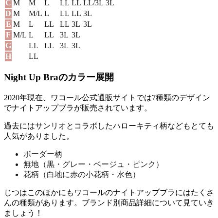
C
M
M
L
LL
LL
LL/3L
3L
D
M
M/L
L
LL
LL
3L
E
M
L
LL
LL
3L
3L
F
M/L
L
LL
3L
3L
G
LL
LL
3L
3L
H
LL
Night Up Braのカラー展開
2020年現在、ワコール公式通販サイトでは
7種類のデザイン
でナイトアップブラが販売されています。
過去にはサンリオとコラボしたハローキティ柄などもとても
人気がありました。
ボーダー柄
無地（黒・グレー・ベージュ・ピンク）
花柄（白地に赤の小花柄・水色）
じつはこのほかにもワコールのナイトアップブラにはたくさ
んの種類があります。ブランド別商品詳細について見ていき
ましょう！