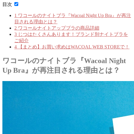
目次
1
ワコールのナイトブラ『Wacoal Night Up Bra』が再注
目される理由とは？
2
ワコールナイトアップブラの商品詳細
3
じつはたくさんあります！ブランド別ナイトブラを
ご紹介
4
【まとめ】お買い求めはWACOAL WEB STOREで！
ワコールのナイトブラ『Wacoal Night
Up Bra』が再注目される理由とは？