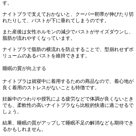
す。
ナイトブラで支えておかないと、クーパー靭帯が伸びたり切
れたりして、バストが下に垂れてしまうのです。
また
産後は女性ホルモンの減少でバストがサイズダウンし、
脂肪が流れやすくなっています。
ナイトブラで脂肪の横流れを防止することで、型崩れせずボ
リュームのあるバストを維持できます。
睡眠の質が向上する
ナイトブラは就寝中に着用するための商品なので、
着心地が
良く着用のストレスがない
ことも特徴です。
妊娠中のつわりや授乳による疲労などで体調が良くないとき
でも、柔軟性の高いナイトブラなら比較的快適に過ごせるで
しょう。
結果、
睡眠の質がアップして睡眠不足の解消なども期待でき
るかも
しれません。