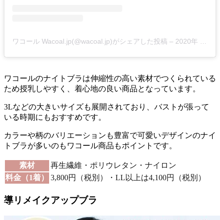
ワコール Wacoal.jp(@wacoal.jp)がシェアした投稿
–
2020年 3月月25日午後8時41分PDT
ワコールのナイトブラは伸縮性の高い素材でつくられている
ため授乳しやすく、着心地の良い商品となっています。
3Lなどの大きいサイズも展開されており、バストが張って
いる時期にもおすすめ
です。
カラーや柄のバリエーションも豊富で可愛いデザインのナイ
トブラが多いのもワコール商品もポイントです。
素材
再生繊維・ポリウレタン・ナイロン
料金（1着）
3,800円（税別）・LL以上は4,100円（税別）
導リメイクアップブラ