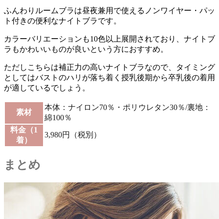
ふんわりルームブラは昼夜兼用で使えるノンワイヤー・パッ
ト付きの便利なナイトブラです。
カラーバリエーションも10色以上展開されており、ナイトブ
ラもかわいいものが良いという方におすすめ。
ただしこちらは補正力の高いナイトブラなので、タイミング
としては
バストのハリが落ち着く授乳後期から卒乳後の着用
が適している
でしょう。
本体：ナイロン70％・ポリウレタン30％/裏地：
素材
綿100％
料金（1
3,980円（税別）
着）
まとめ