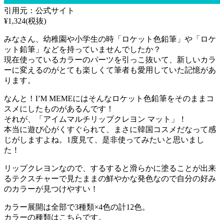
引用元：公式サイト
¥1,324(税抜)
みなさん、幼稚園や小学生の時「ロケット色鉛筆」や「ロケ
ット鉛筆」などを持っていませんでしたか？
現在使っているカラーのパーツを引っこ抜いて、新しいカラ
ーに変えるのがとても楽しくて筆者も愛用していた記憶があ
ります。
なんと！I’M MEMEにはそんなロケット色鉛筆をそのままコ
スメにしたものがあるんです！
それが、「アイムマルチリップクレヨン マット」！
本当に遊び心がくすぐられて、まさに韓国コスメだなって感
じがしますよね。1度見て、是非使ってみたいと思いまし
た！
リップクレヨンなので、するすると滑らかに塗ることが出来
るテクスチャーで見たままの鮮やかな発色なので自分の好み
のカラーが見つけやすい！
カラー展開は全部で3種類×4色の計12色。
カラーの種類はこちらです。